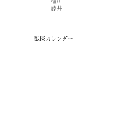
櫨川
藤井
獣医カレンダー