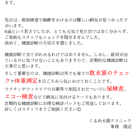
ます。
先日は、術前検査で麻酔をかけるのは難しい病気が見つかった子
がいます。
8歳という若さでしたが、とても元気で見た目では全く分からず、
ご家族もスタッフもショックを隠せませんでした。
改めて、健康診断の大切さを感じました。
健康診断で全てがわかるわけではありません。しかし、症状が出
ているのに気づけないこともありますので、定期的な健康診断は
大事だと思います。
飲水量のチェッ
そして重要なのは、健康診断以外でも家での
ク
体重測定
や
を日ごろから気にかけておくことです。
尿検査
、
ワクチンやフィラリアのお薬等で来院されたついでに
エコー検査
などで病気に気付けるケースもあります。
定期的な健康診断にお得な検診パックもご用意しております。
詳しくはスタッフまでご相談ください😊
くるめ犬猫クリニック
事務 渡辺