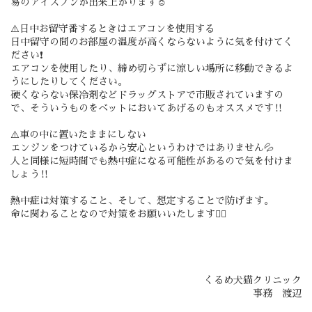
易のアイスノンが出来上がります☺️
⚠️日中お留守番するときはエアコンを使用する
日中留守の間のお部屋の温度が高くならないように気を付けてく
ださい❗️
エアコンを使用したり、締め切らずに涼しい場所に移動できるよ
うにしたりしてください。
硬くならない保冷剤などドラッグストアで市販されていますの
で、そういうものをベットにおいてあげるのもオススメです‼️
⚠️車の中に置いたままにしない
エンジンをつけているから安心というわけではありません💦
人と同様に短時間でも熱中症になる可能性があるので気を付けま
しょう‼️
熱中症は対策すること、そして、想定することで防げます。
命に関わることなので対策をお願いいたします🙇‍♀️
くるめ犬猫クリニック
事務 渡辺