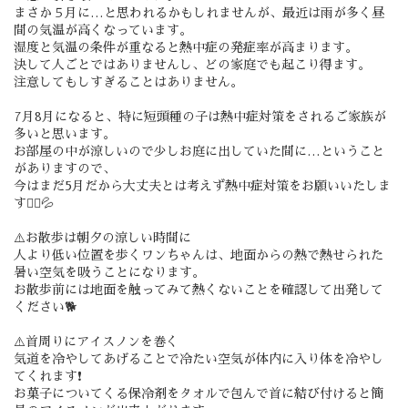
まさか５月に…と思われるかもしれませんが、最近は雨が多く昼
間の気温が高くなっています。
湿度と気温の条件が重なると熱中症の発症率が高まります。
決して人ごとではありませんし、どの家庭でも起こり得ます。
注意してもしすぎることはありません。
7月8月になると、特に短頭種の子は熱中症対策をされるご家族が
多いと思います。
お部屋の中が涼しいので少しお庭に出していた間に…ということ
がありますので、
今はまだ5月だから大丈夫とは考えず熱中症対策をお願いいたしま
す🙇‍♀️💦
⚠️お散歩は朝夕の涼しい時間に
人より低い位置を歩くワンちゃんは、地面からの熱で熱せられた
暑い空気を吸うことになります。
お散歩前には地面を触ってみて熱くないことを確認して出発して
ください🐕
⚠️首周りにアイスノンを巻く
気道を冷やしてあげることで冷たい空気が体内に入り体を冷やし
てくれます❗️
お菓子についてくる保冷剤をタオルで包んで首に結び付けると簡