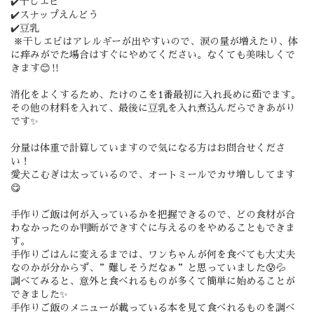
✔️干しエビ
✔️スナップえんどう
✔️豆乳
※干しエビはアレルギーが出やすいので、涙の量が増えたり、体
に痒みがでた場合はすぐにやめてください。なくても美味しくで
きます😊‼️
消化をよくするため、たけのこを1番最初に入れ長めに茹でます。
その他の材料を入れて、最後に豆乳を入れ煮込んだらできあがり
です✨
分量は体重で計算していますので気になる方はお問合せくださ
い！
愛犬こむぎは太っているので、オートミールでカサ増ししてます
😋
手作りご飯は何が入っているかを把握できるので、どの食材が合
わなかったのか判断ができすぐに与えるのをやめることもできま
す。
手作りごはんに変えるまでは、ワンちゃんが何を食べても大丈夫
なのかが分からず、”難しそうだなぁ”と思っていました😰💦
調べてみると、意外と食べれるものが多くて簡単に始めることが
できました✨
手作りご飯のメニューが載っている本を見て食べれるものを調べ