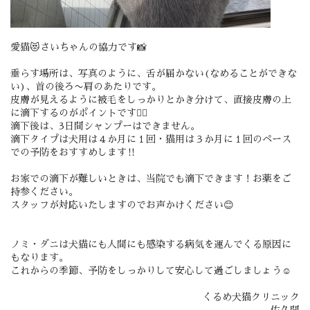
愛猫😻さいちゃんの協力です📸
垂らす場所は、写真のように、舌が届かない(なめることができな
い)、首の後ろ〜肩のあたりです。
皮膚が見えるように被毛をしっかりとかき分けて、直接皮膚の上
に滴下するのがポイントです🙋‍♀️
滴下後は、3日間シャンプーはできません。
滴下タイプは犬用は４か月に１回・猫用は３か月に１回のペース
での予防をおすすめします‼️
お家での滴下が難しいときは、当院でも滴下できます！お薬をご
持参ください。
スタッフが対応いたしますのでお声かけください😊
ノミ・ダニは犬猫にも人間にも感染する病気を運んでくる原因に
もなります。
これからの季節、予防をしっかりして安心して過ごしましょう☺️
くるめ犬猫クリニック