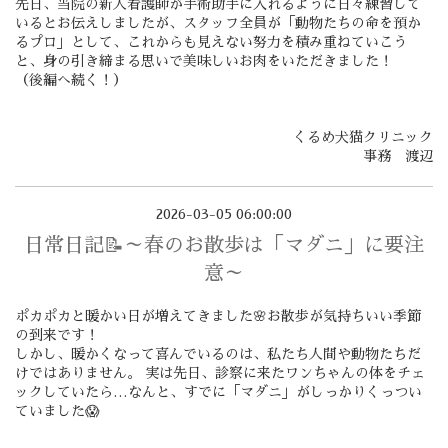
先日、当院の新人看護師が手術助手に入れるように日々練習して
いるとお伝えしましたが、スタッフ全員が「動物たちの命を預か
るプロ」として、これからも見えない努力を積み重ねていこう
と、身の引き締まる思いで美味しいお肉をいただきました！
（後編へ続く！）
くるめ犬猫クリニック
事務 渡辺
2026-03-05 06:00:00
日常日記📝～春のお散歩は「マダニ」に要注
意～
ポカポカと暖かい日が増えてきました🌸お散歩が気持ちいい季節
の到来です！
しかし、暖かくなって喜んでいるのは、私たち人間や動物たちだ
けではありません。 実は先日、診察に来たワンちゃんの体をチェ
ックしていたら…なんと、すでに「マダニ」がしっかりくっつい
ていました😱