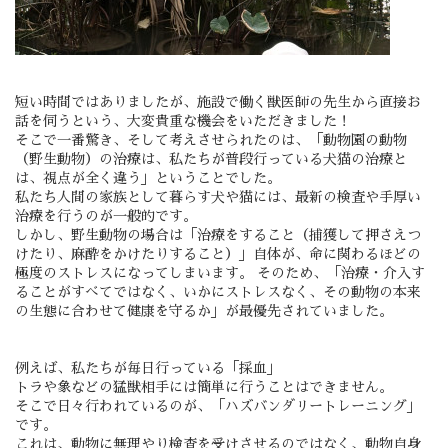
短い時間ではありましたが、施設で働く獣医師の先生から直接お
話を伺うという、大変貴重な機会をいただきました！
そこで一番驚き、そして考えさせられたのは、「動物園の動物
（野生動物）の治療は、私たちが普段行っている犬猫の治療と
は、視点が全く違う」ということでした。
私たち人間の家族として暮らす犬や猫には、最新の検査や手厚い
治療を行うのが一般的です。
しかし、野生動物の場合は「治療をすること（捕獲して押さえつ
けたり、麻酔をかけたりすること）」自体が、命に関わるほどの
極度のストレスになってしまいます。 そのため、「治療・介入す
ることがすべてではなく、いかにストレスなく、その動物の本来
の生態に合わせて健康を守るか」が最優先されていました。
例えば、私たちが毎日行っている「採血」
トラや象などの猛獣相手には簡単に行うことはできません。
そこで日々行われているのが、「ハズバンダリートレーニング」
です。
これは、動物に無理やり検査を受けさせるのではなく、動物自身