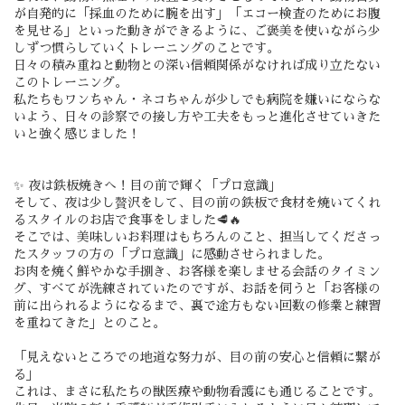
が自発的に「採血のために腕を出す」「エコー検査のためにお腹
を見せる」といった動きができるように、ご褒美を使いながら少
しずつ慣らしていくトレーニングのことです。
日々の積み重ねと動物との深い信頼関係がなければ成り立たない
このトレーニング。
私たちもワンちゃん・ネコちゃんが少しでも病院を嫌いにならな
いよう、日々の診察での接し方や工夫をもっと進化させていきた
いと強く感じました！
✨ 夜は鉄板焼きへ！目の前で輝く「プロ意識」
そして、夜は少し贅沢をして、目の前の鉄板で食材を焼いてくれ
るスタイルのお店で食事をしました🥩🔥
そこでは、美味しいお料理はもちろんのこと、担当してくださっ
たスタッフの方の「プロ意識」に感動させられました。
お肉を焼く鮮やかな手捌き、お客様を楽しませる会話のタイミン
グ、すべてが洗練されていたのですが、お話を伺うと「お客様の
前に出られるようになるまで、裏で途方もない回数の修業と練習
を重ねてきた」とのこと。
「見えないところでの地道な努力が、目の前の安心と信頼に繋が
る」
これは、まさに私たちの獣医療や動物看護にも通じることです。