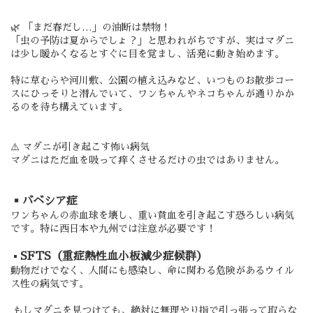
🌿 「まだ春だし…」の油断は禁物！
「虫の予防は夏からでしょ？」と思われがちですが、実はマダニ
は少し暖かくなるとすぐに目を覚まし、活発に動き始めます。
特に草むらや河川敷、公園の植え込みなど、いつものお散歩コー
スにひっそりと潜んでいて、ワンちゃんやネコちゃんが通りかか
るのを待ち構えています。
⚠️ マダニが引き起こす怖い病気
マダニはただ血を吸って痒くさせるだけの虫ではありません。
▪️バベシア症
ワンちゃんの赤血球を壊し、重い貧血を引き起こす恐ろしい病気
です。特に西日本や九州では注意が必要です！
SFTS（重症熱性血小板減少症候群）
▪️
動物だけでなく、
人間にも感染
し、命に関わる危険があるウイル
ス性の病気です。
もしマダニを見つけても、
絶対に無理やり指で引っ張って取らな