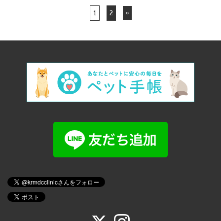
1
2
»