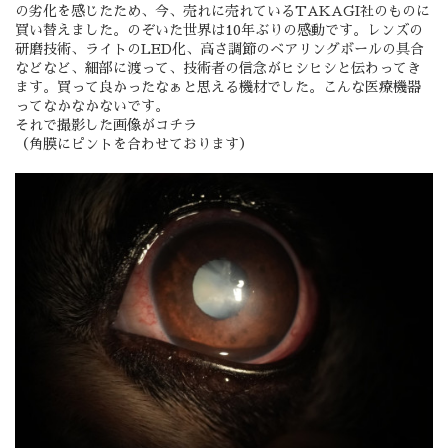
の劣化を感じたため、今、売れに売れているTAKAGI社のものに
買い替えました。のぞいた世界は10年ぶりの感動です。レンズの
研磨技術、ライトのLED化、高さ調節のベアリングボールの具合
などなど、細部に渡って、技術者の信念がヒシヒシと伝わってき
ます。買って良かったなぁと思える機材でした。こんな医療機器
ってなかなかないです。
それで撮影した画像がコチラ
（角膜にピントを合わせております）