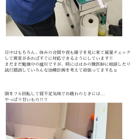
日中はもちろん、休みの合間や夜も様子を見に来て尿量チェック
して異変があればすぐに対応できるようにしています‼️
まだまだ勉強中の櫨川ですが、時にはほかの獣医師に相談したり
試行錯誤していろんな治療計画を考えて頑張ってます💪☺️
頭をフル回転して寝不足気味でお疲れのときには…
やっぱり甘いもの‼️‼️