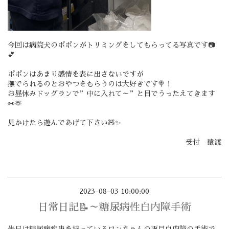
今回は病院犬のポポンがトリミングをしてもらってる写真です📷
💕
ポポンはあまり感情を表に出さないですが
撫でられるのとおやつをもらうのは大好きです🍭！
お昼休みドッグランで”中に入れて～”と目でうったえてきます
👀🫶
見かけたら遊んであげて下さい🧸✨
受付 猿渡
2023-08-03 10:00:00
日常日記📝～糖尿病性白内障手術