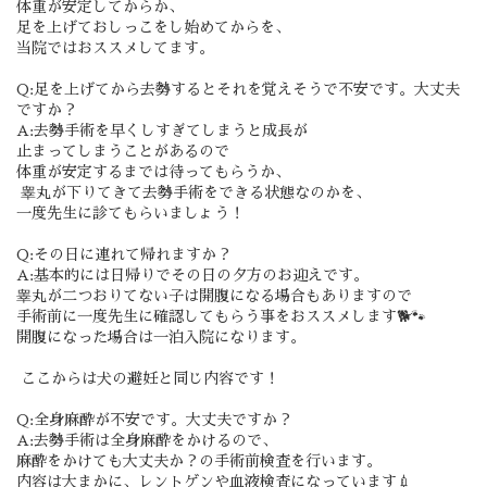
体重が安定してからか、
足を上げておしっこをし始めてからを、
当院ではおススメしてます。
Q:足を上げてから去勢するとそれを覚えそうで不安です。大丈夫
ですか？
A:去勢手術を早くしすぎてしまうと成長が
止まってしまうことがあるので
体重が安定するまでは待ってもらうか、
睾丸が下りてきて去勢手術をできる状態なのかを、
一度先生に診てもらいましょう！
Q:その日に連れて帰れますか？
A:基本的には日帰りでその日の夕方のお迎えです。
睾丸が二つおりてない子は開腹になる場合もありますので
手術前に一度先生に確認してもらう事をおススメします🐕🐾
開腹になった場合は一泊入院になります。
ここからは犬の避妊と同じ内容です！
Q:全身麻酔が不安です。大丈夫ですか？
A:去勢手術は全身麻酔をかけるので、
麻酔をかけても大丈夫か？の手術前検査を行います。
内容は大まかに、レントゲンや血液検査になっています💉