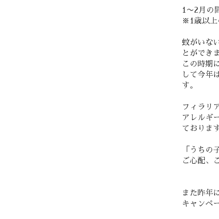
1〜2月
※1歳以
蚊がいな
とができま
この時期
して今年
す。
フィラリ
アレルギ
ておりま
「うちの
ご心配、
また昨年に
キャンペ