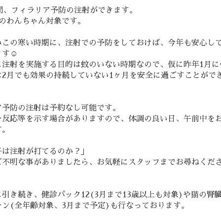
の間、フィラリア予防の注射ができます。
上のわんちゃん対象です。
いこの寒い時期に、注射での予防をしておけば、今年も安心し
す☺️
に注射を実施する目的は蚊のいない時期なので、仮に昨年1月に
は2月でも効果の持続していない1ヶ月を安全に過ごすことがで
ア予防の注射は予約なし可能です。
ー反応等を示す場合がありますので、体調の良い日、午前中を
す。
子は注射が打てるのか？」
ご不明な事がありましたら、お気軽にスタッフまでお尋ねくださ
引き続き、健診パック12(3月まで13歳以上も対象)や猫の腎
ーン(全年齢対象、3月まで予定)も行なっております。