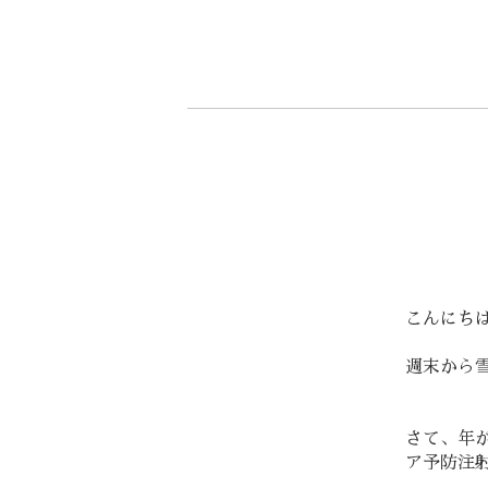
こんにちは
週末から
さて、年
ア予防注