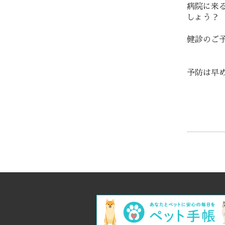
病院に来
しょう？
健診のご予
予防は早