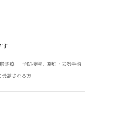
です
般診療
予防接種、避妊・去勢手術
て受診される方