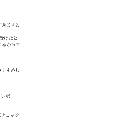
て過ごすこ
受けたと
きるからで
おすすめし
い😊
臓チェック