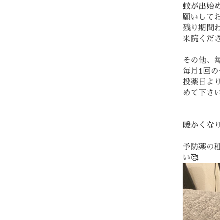
蚊が出始
願いして
残り期間
来院くださ
その他、
毎月1回
投薬日よ
めて下さい
暖かくなり
予防薬の
い🥰