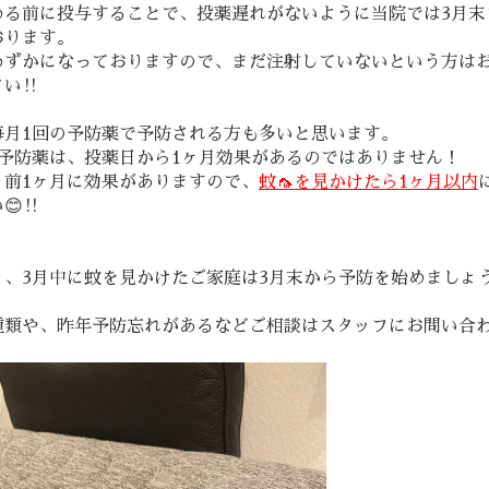
める前に投与することで、投薬遅れがないように当院では3月末
おります。
わずかになっておりますので、まだ注射していないという方は
い‼️
毎月1回の予防薬で予防される方も多いと思います。
の予防薬は、投薬日から1ヶ月効果があるのではありません！
り前1ヶ月に効果がありますので、
蚊🦟を見かけたら1ヶ月以内
‼️
、3月中に蚊を見かけたご家庭は3月末から予防を始めましょう
種類や、昨年予防忘れがあるなどご相談はスタッフにお問い合