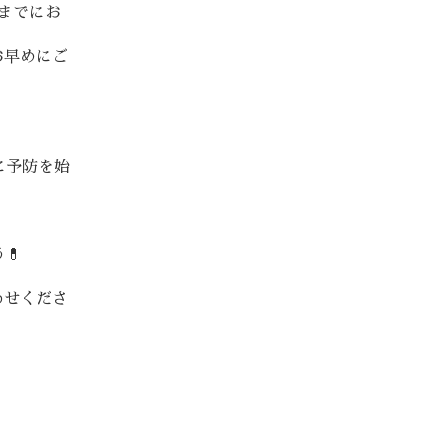
までにお
お早めにご
に予防を始
💊
わせくださ