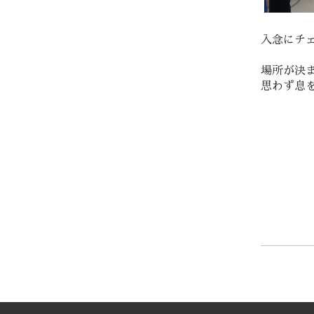
入念にチェ
場所が決
思わず息を